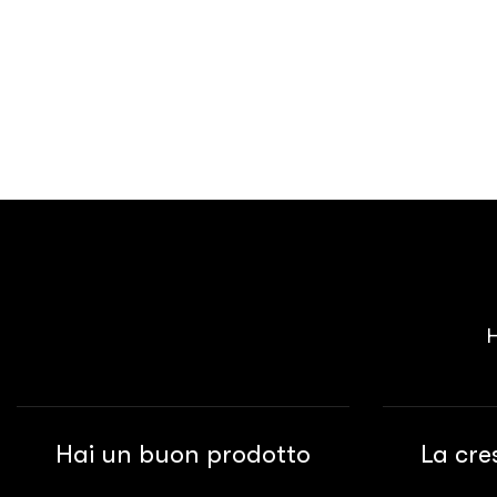
Hai un buon prodotto
La cre
Hai sviluppato una soluzione
Il business 