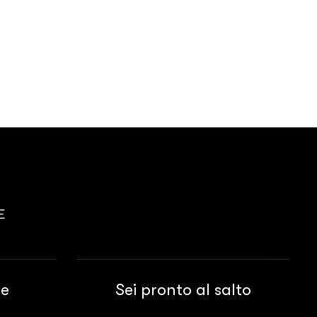
E
re
Sei pronto al salto
 trazione,
Vuoi affrontare una fase di