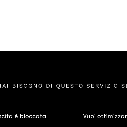
HAI BISOGNO DI QUESTO SERVIZIO S
scita è bloccata
Vuoi ottimizza
avanza grazie all’energia
Hai già iniziato a generare